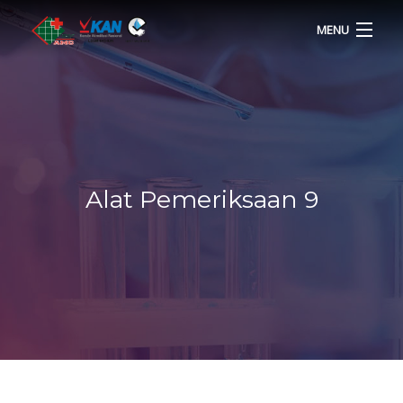
MENU
HOME
PROFILE
LAYANAN
Alat Pemeriksaan 9
HARGA MCU
GALERI FOTO
BERITA
KARIR
KONTAK