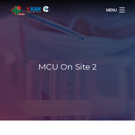
MENU
HOME
PROFILE
LAYANAN
MCU On Site 2
HARGA MCU
GALERI FOTO
BERITA
KARIR
KONTAK