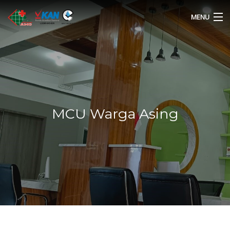
MENU
HOME
PROFILE
LAYANAN
MCU Warga Asing
HARGA MCU
GALERI FOTO
BERITA
KARIR
KONTAK